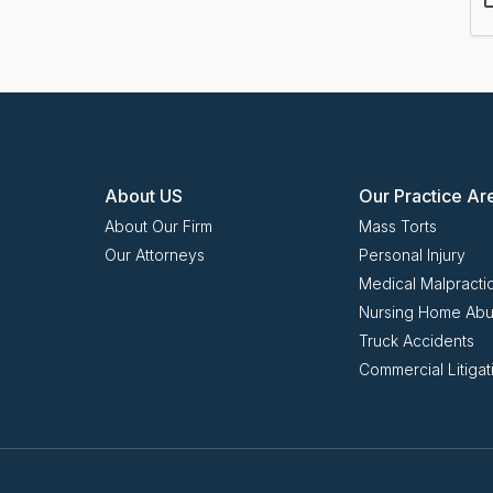
About US
Our Practice Ar
About Our Firm
Mass Torts
Our Attorneys
Personal Injury
Medical Malpracti
Nursing Home Ab
Truck Accidents
Commercial Litigat