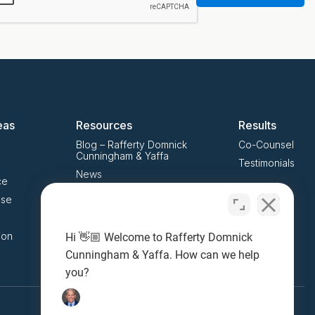
eas
Resources
Results
Blog – Rafferty Domnick
Co-Counsel
Cunningham & Yaffa
Testimonials
News
ce
Press Releases
use
Notable Cases
Client Reviews
ion
Hi 👋🏼 Welcome to Rafferty Domnick
Social QR Codes
Cunningham & Yaffa. How can we help
you?