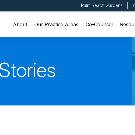
Palm Beach Gardens
W
About
Our Practice Areas
Co-Counsel
Resou
Stories