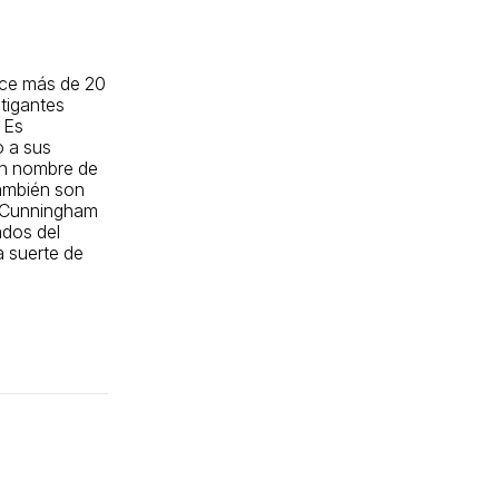
ce más de 20
tigantes
 Es
o a sus
en nombre de
también son
, Cunningham
ados del
 suerte de