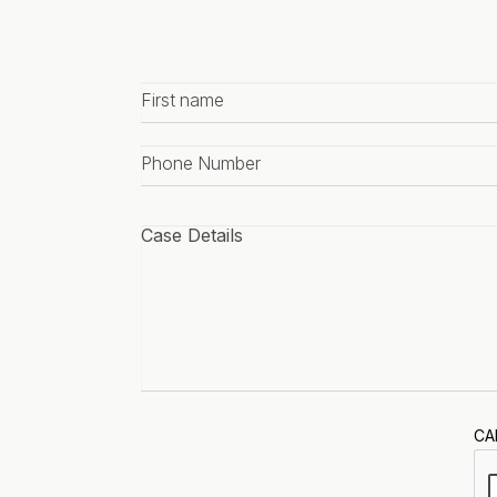
First
name
*
Phone
number
*
Case
details
*
CA