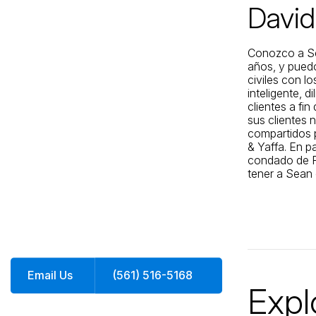
David
Jacksonville
200 W. Forsyth Street, Suite 1130
Jacksonville, FL 32202
Conozco a Se
años, y puedo
By Appointment Only*
civiles con l
inteligente, 
clientes a fi
sus clientes 
compartidos 
& Yaffa. En p
condado de P
tener a Sean
Email Us
(561) 516-5168
Expl