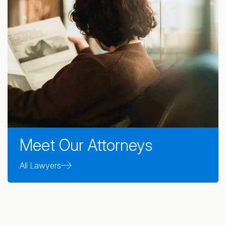
Meet Our Attorneys
All Lawyers