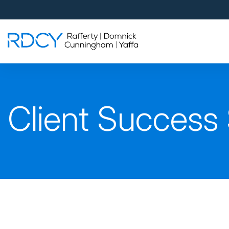
Palm Beach Gardens
4560 Donald Ross Road
Palm Beach Gardens, FL 33418
Rafferty Domnick Cunningham & Yaffa
Walk-in Welcome*
West Palm Beach
Client Success 
700 S Rosemary Ave Suite 204
West Palm Beach, FL 33401
By Appointment Only*
Pensacola
815 S Palafox Street, 3rd Floor
Pensacola, Florida 32502
By Appointment Only*