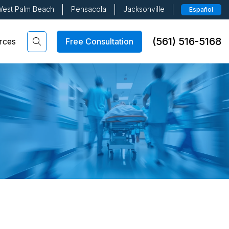
est Palm Beach
Pensacola
Jacksonville
Español
(561) 516-5168
Free Consultation
rces