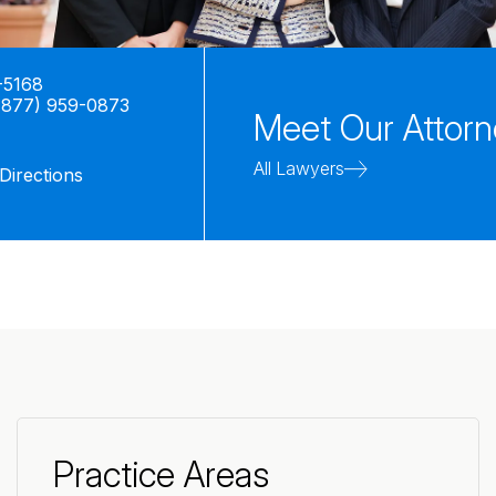
-5168
(877) 959-0873
Meet Our Attor
All Lawyers
Directions
Practice Areas