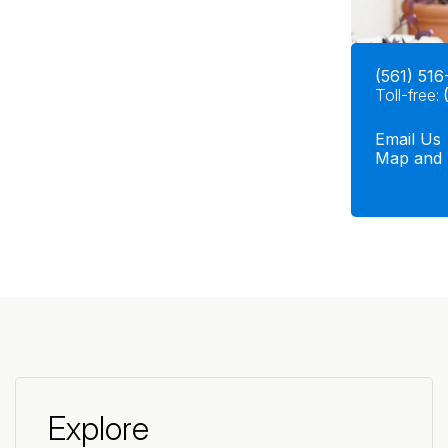
(561) 516
Toll-free:
Email Us
Map and 
Explore