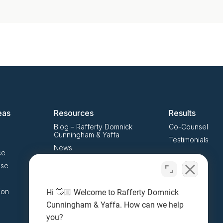
eas
Resources
Results
Blog – Rafferty Domnick
Co-Counsel
Cunningham & Yaffa
Testimonials
News
ce
Press Releases
use
Notable Cases
Client Reviews
ion
Hi 👋🏼 Welcome to Rafferty Domnick
Social QR Codes
Cunningham & Yaffa. How can we help
you?