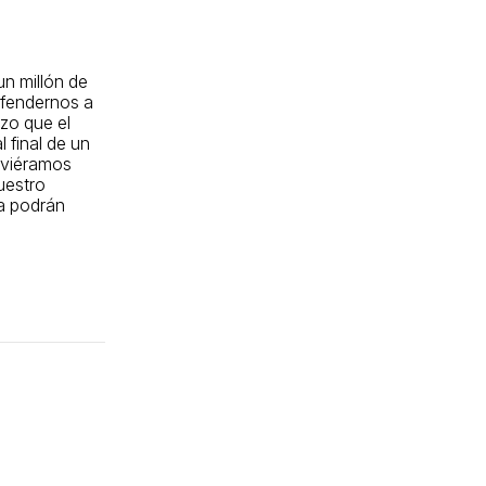
un millón de
efendernos a
zo que el
l final de un
uviéramos
uestro
ca podrán