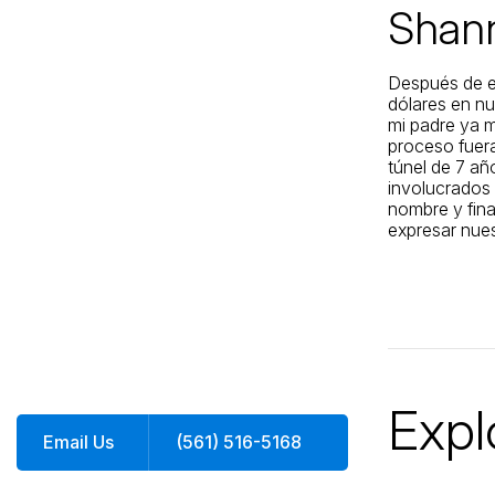
Shan
Jacksonville
200 W. Forsyth Street, Suite 1130
Jacksonville, FL 32202
Después de en
dólares en nu
By Appointment Only*
mi padre ya m
proceso fuera 
túnel de 7 a
involucrados 
nombre y fina
expresar nues
Expl
Email Us
(561) 516-5168