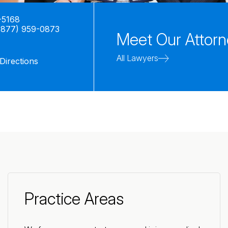
-5168
(877) 959-0873
Meet Our Attor
All Lawyers
Directions
Practice Areas