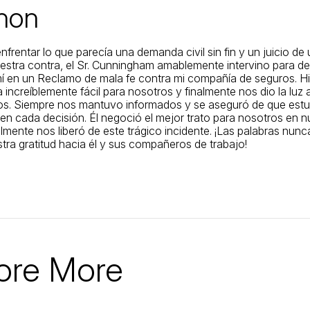
non
frentar lo que parecía una demanda civil sin fin y un juicio de 
estra contra, el Sr. Cunningham amablemente intervino para d
í en un Reclamo de mala fe contra mi compañía de seguros. Hi
increíblemente fácil para nosotros y finalmente nos dio la luz a
ños. Siempre nos mantuvo informados y se aseguró de que est
en cada decisión. Él negoció el mejor trato para nosotros en n
lmente nos liberó de este trágico incidente. ¡Las palabras nun
tra gratitud hacia él y sus compañeros de trabajo!
ore More