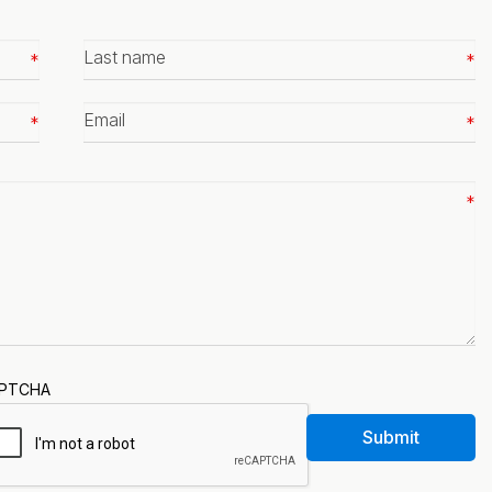
Last
name
*
Email
*
PTCHA
Submit