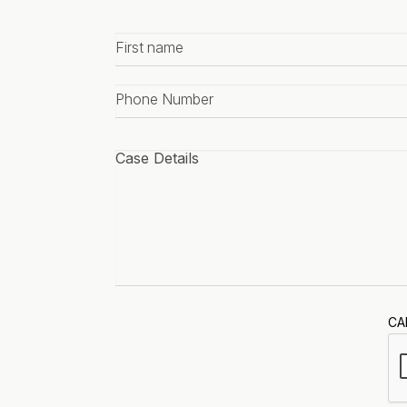
First
name
*
Phone
number
*
Case
details
*
CA