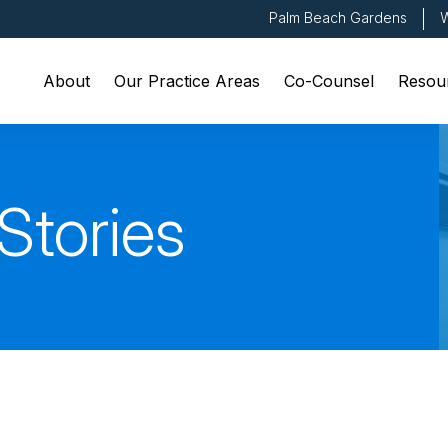
Palm Beach Gardens
W
About
Our Practice Areas
Co-Counsel
Resou
Stories