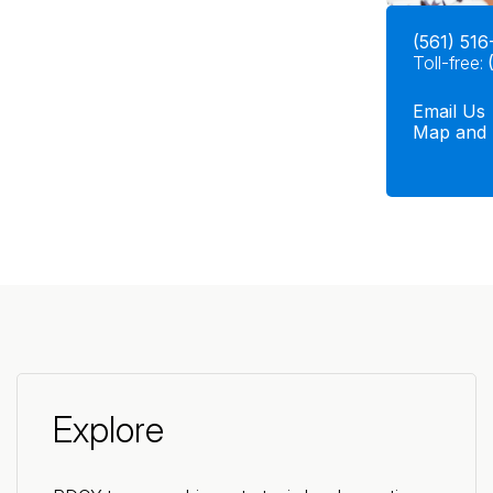
(561) 516
Toll-free:
Email Us
Map and 
Explore