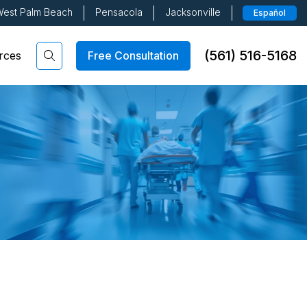
est Palm Beach
Pensacola
Jacksonville
Español
(561) 516-5168
Free Consultation
rces