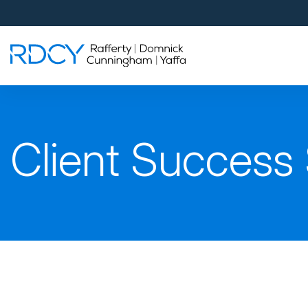
Palm Beach Gardens
4560 Donald Ross Road
Palm Beach Gardens, FL 33418
Rafferty Domnick Cunningham & Yaffa
Walk-in Welcome*
West Palm Beach
Client Success 
700 S Rosemary Ave Suite 204
West Palm Beach, FL 33401
By Appointment Only*
Pensacola
815 S Palafox Street, 3rd Floor
Pensacola, Florida 32502
By Appointment Only*