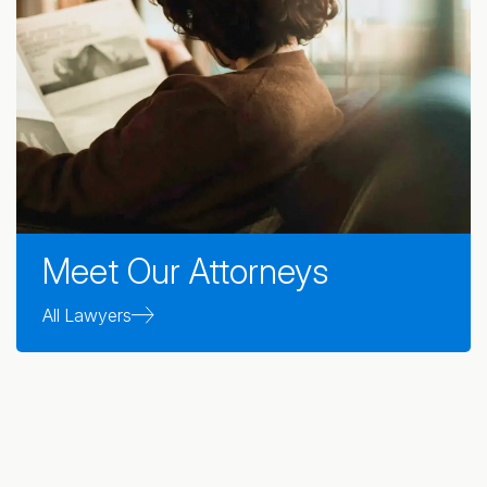
Meet Our Attorneys
All Lawyers