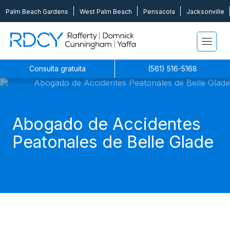
Palm Beach Gardens
West Palm Beach
Pensacola
Jacksonville
Rafferty Domnick Cunningham & Yaffa
Consulta gratuita
(561) 516-5168
Abogado de Accidentes
Peatonales de Belle Glade