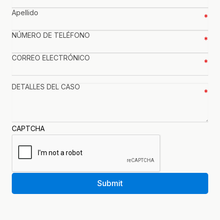
Apellido
(Required)
NÚMERO
DE
CORREO
TELÉFONO
(Required)
ELECTRÓNICO
(Required)
DETALLES
DEL
CASO
(Required)
CAPTCHA
Submit