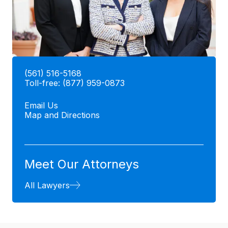
(561) 516-5168
Toll-free:
(877) 959-0873
Email Us
Map and Directions
Meet Our Attorneys
All Lawyers